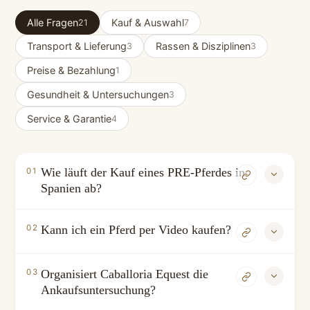
Alle Fragen
Kauf & Auswahl
21
7
Transport & Lieferung
Rassen & Disziplinen
3
3
Preise & Bezahlung
1
Gesundheit & Untersuchungen
3
Service & Garantie
4
Wie läuft der Kauf eines PRE-Pferdes in
01
Spanien ab?
Kann ich ein Pferd per Video kaufen?
02
Organisiert Caballoria Equest die
03
Ankaufsuntersuchung?