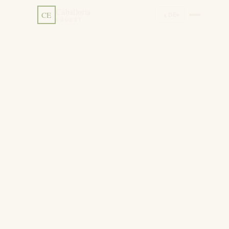
Caballoria
CE
◐
DE
▾
EQUEST