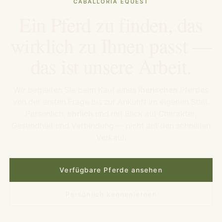
CABALLORIA EQUEST
Ein Pferd zu finden, das
wirklich zu Ihnen passt —
das ist unsere Arbeit.
Wir begleiten Sie beim Kauf eines
iberischen
Pferdes
von der ersten Frage bis zur Ankunft im eigenen Stall.
Persönlich,
ehrlich
und mit Blick auf Charakter,
Gesundheit und Verbindung — nicht auf den schnellen
Verkauf.
Verfügbare Pferde ansehen
Persönlich kennenlernen