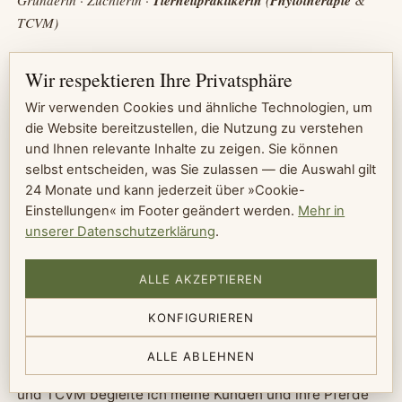
Tierheilpraktikerin
Phytotherapie
Gründerin · Züchterin ·
(
&
TCVM)
Ich bin zwischen Pferden groß geworden und habe
Wir respektieren Ihre Privatsphäre
meinen Weg über die Zucht und die klassische Reiterei
nach
Andalusien
gefunden. Heute pendle ich für neue
Wir verwenden Cookies und ähnliche Technologien, um
die Website bereitzustellen, die Nutzung zu verstehen
Pferde zwischen
Spanien
, Portugal, den Niederlanden
und Ihnen relevante Inhalte zu zeigen. Sie können
und Deutschland — dort, wo viele meiner Kunden
selbst entscheiden, was Sie zulassen — die Auswahl gilt
leben, und dort, wo ich über die Jahre ein
24 Monate und kann jederzeit über »Cookie-
vertrauen
svolles Netzwerk auserlesener Züchter
Einstellungen« im Footer geändert werden.
Mehr in
aufgebaut habe.
unserer Datenschutzerklärung
.
Meine Hauptarbeit ist es, für jeden Kunden das richtige
ALLE AKZEPTIEREN
Pferd zu finden — bei genau diesen Züchtern,
persönlich
vor Ort
. Daneben züchte ich selbst in
KONFIGURIEREN
kleinem Rahmen PRE und
CDE
(
Lusitano
- und Azteca-
✆
Kreuzungen) und gebe gelegentlich eigene Pferde ab.
ALLE ABLEHNEN
Als
Tierheilpraktikerin
mit Schwerpunkt
Phytotherapie
und TCVM begleite ich meine Kunden und ihre Pferde