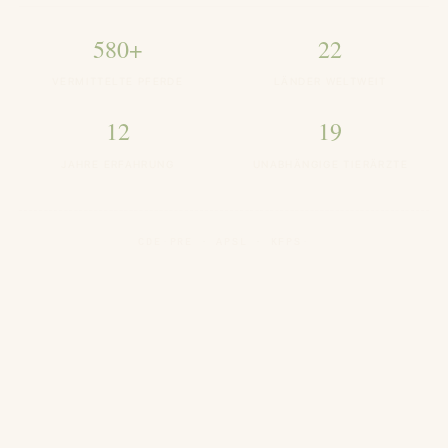
580+
22
VERMITTELTE PFERDE
LÄNDER WELTWEIT
12
19
JAHRE ERFAHRUNG
UNABHÄNGIGE TIERÄRZTE
CDE
·
PRE · APSL · KFPS
·